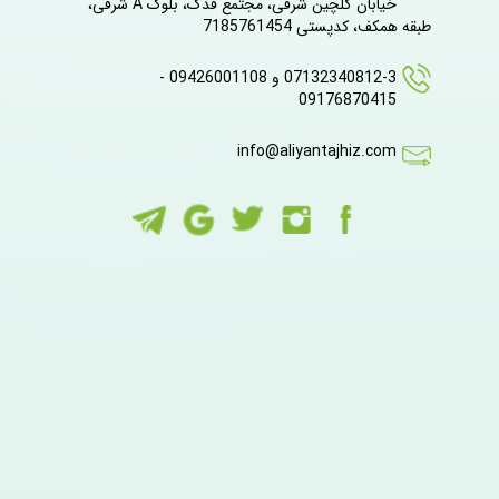
خیابان گلچین شرقی، مجتمع فدک، بلوک A شرقی،
طبقه همکف، کدپستی 7185761454
07132340812-3 و 09426001108 -
09176870415
info@aliyantajhiz.com