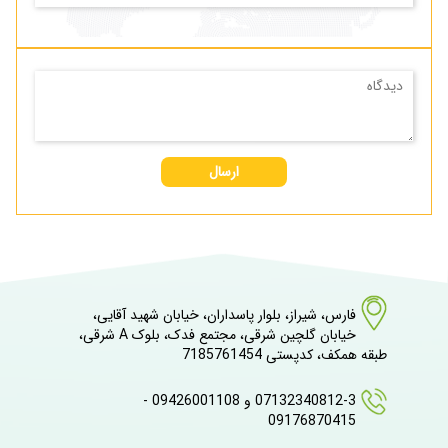
ارسال
فارس، شیراز، بلوار پاسداران، خیابان شهید آقایی،
خیابان گلچین شرقی، مجتمع فدک، بلوک A شرقی،
طبقه همکف، کدپستی 7185761454
07132340812-3 و 09426001108 -
09176870415