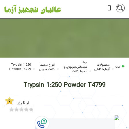
مواد
محصولات
انواع محیط
Trypsin 1:250
خانه
شیمیایی،بیولوژی و
آزمایشگاهی
کشت سلولی
Powder T4799
محیط کشت
Trypsin 1:250 Powder T4799
0
از
0
رای