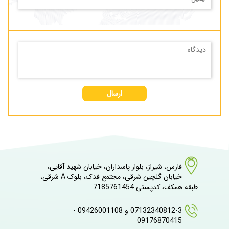
ارسال
فارس، شیراز، بلوار پاسداران، خیابان شهید آقایی،
خیابان گلچین شرقی، مجتمع فدک، بلوک A شرقی،
طبقه همکف، کدپستی 7185761454
07132340812-3 و 09426001108 -
09176870415