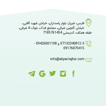
فارس، شیراز، بلوار پاسداران، خیابان شهید آقایی،
خیابان گلچین شرقی، مجتمع فدک، بلوک A شرقی،
طبقه همکف، کدپستی 7185761454
07132340812-3 و 09426001108 -
09176870415
info@aliyantajhiz.com