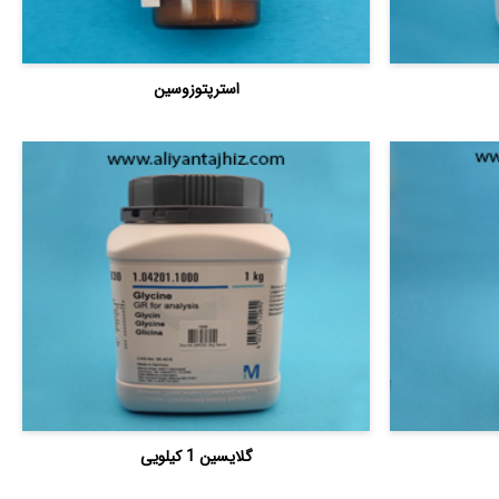
استرپتوزوسین
گلایسین 1 کیلویی