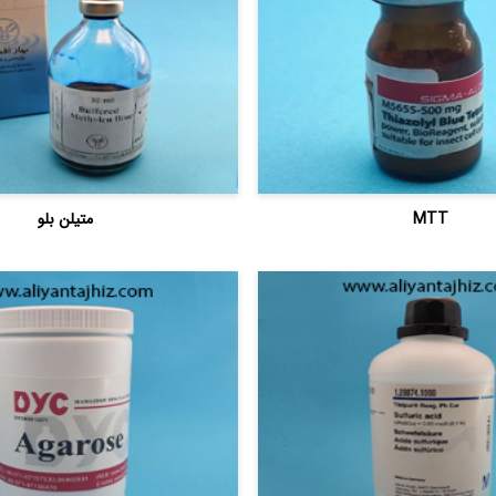
MTT
متیلن بلو