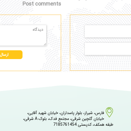
Post comments
ارسال
فارس، شیراز، بلوار پاسداران، خیابان شهید آقایی،
خیابان گلچین شرقی، مجتمع فدک، بلوک A شرقی،
طبقه همکف، کدپستی 7185761454