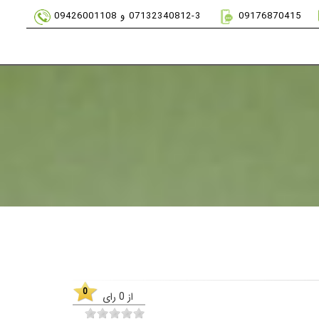
09176870415
07132340812-3 و 09426001108
0
از
0
رای