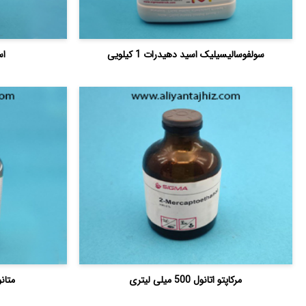
سولفوسالیسیلیک اسید دهیدرات 1 کیلویی
اس
مرکاپتو اتانول 500 میلی لیتری
متانول HPLC گری